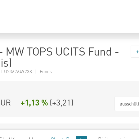
- MW TOPS UCITS Fund -
is)
 LU2367649238 | Fonds
EUR
+1,13 %
(
+3,21
)
ausschüt