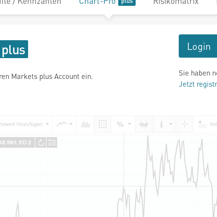
file / Kennzahlen
Chart-Pro
Risikomatrix
Login
Sie haben n
hren Markets plus Account ein.
Jetzt regist