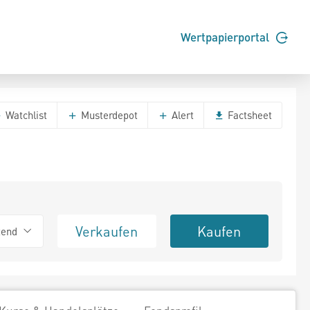
Wertpapierportal
Watchlist
Musterdepot
Alert
Factsheet
Verkaufen
Kaufen
tend