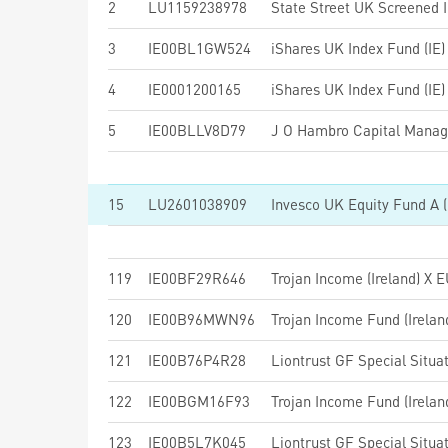
2
LU1159238978
State Street UK Screened 
3
IE00BL1GW524
iShares UK Index Fund (IE
4
IE0001200165
iShares UK Index Fund (IE
5
IE00BLLV8D79
15
LU2601038909
119
IE00BF29R646
Trojan Income (Ireland) X 
120
IE00B96MWN96
Trojan Income Fund (Irela
121
IE00B76P4R28
122
IE00BGM16F93
Trojan Income Fund (Irela
123
IE00B5L7K045