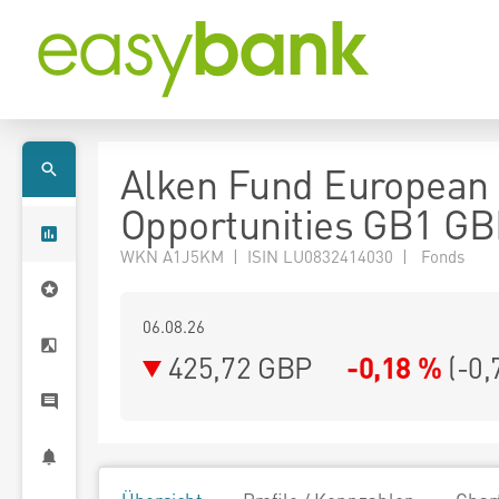
Alken Fund European
Opportunities GB1 G
WKN A1J5KM | ISIN LU0832414030 | Fonds
06.08.26
425,72 GBP
-0,18 %
(
-0,