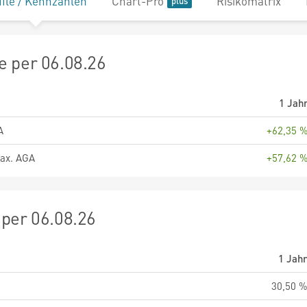
file / Kennzahlen
Chart-Pro
Risikomatrix
 per 06.08.26
1 Jah
A
+62,35 
ax. AGA
+57,62 
per 06.08.26
1 Jah
30,50 