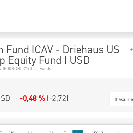
 Fund ICAV - Driehaus US
p Equity Fund I USD
N IE00BDB53Y90 | Fonds
USD
-0,48 %
(
-2,72
)
thesauri