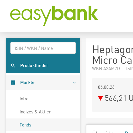
Heptagon
Micro Ca
Produktfinder
WKN A2AM2D | ISI
Märkte
06.08.26
566,21 
Intro
Indizes & Aktien
Fonds