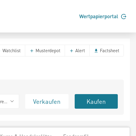
Wertpapierportal
Watchlist
Musterdepot
Alert
Factsheet
Verkaufen
Kaufen
erend