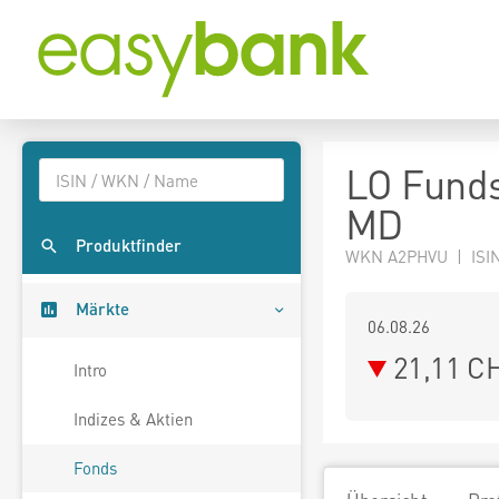
LO Funds
MD
Produktfinder
WKN A2PHVU | ISIN
Märkte
06.08.26
21,11 C
Intro
Indizes & Aktien
Fonds