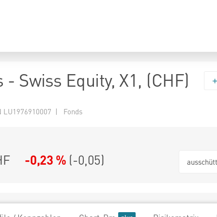
 - Swiss Equity, X1, (CHF)
 LU1976910007 | Fonds
HF
-0,23 %
(
-0,05
)
ausschüt