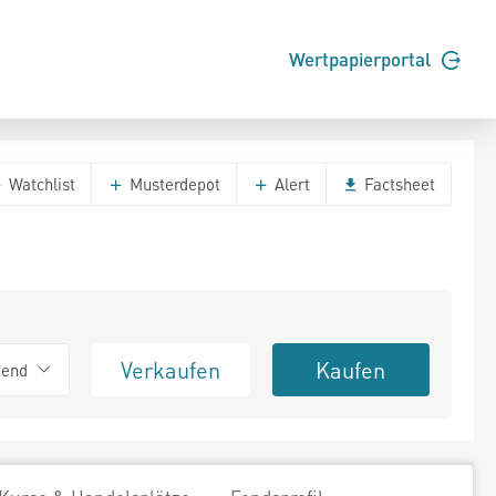
Wertpapierportal
Watchlist
Musterdepot
Alert
Factsheet
Verkaufen
Kaufen
tend