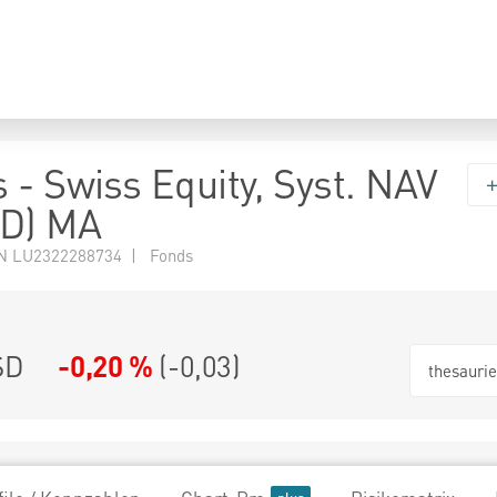
 - Swiss Equity, Syst. NAV
SD) MA
N LU2322288734 | Fonds
SD
-0,20 %
(
-0,03
)
thesauri