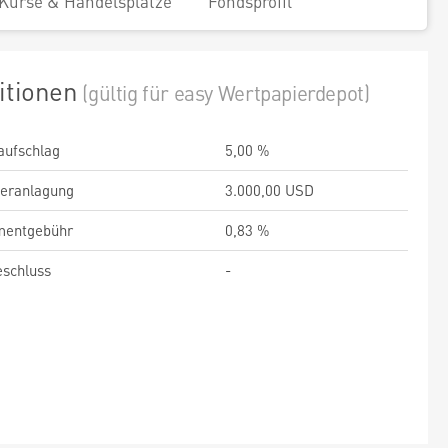
Kurse & Handelsplätze
Fondsprofil
itionen
(gültig für easy Wertpapierdepot)
aufschlag
5,00 %
veranlagung
3.000,00 USD
entgebühr
0,83 %
schluss
-