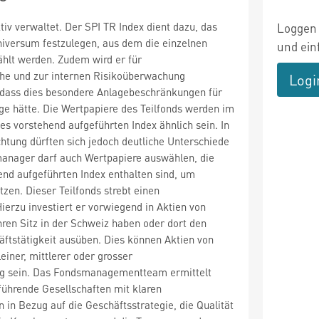
tiv verwaltet. Der SPI TR Index dient dazu, das
Loggen 
niversum festzulegen, aus dem die einzelnen
und ein
hlt werden. Zudem wird er für
he und zur internen Risikoüberwachung
Logi
dass dies besondere Anlagebeschränkungen für
lge hätte. Die Wertpapiere des Teilfonds werden im
s vorstehend aufgeführten Index ähnlich sein. In
htung dürften sich jedoch deutliche Unterschiede
anager darf auch Wertpapiere auswählen, die
end aufgeführten Index enthalten sind, um
zen. Dieser Teilfonds strebt einen
ierzu investiert er vorwiegend in Aktien von
ihren Sitz in der Schweiz haben oder dort den
häftstätigkeit ausüben. Dies können Aktien von
einer, mittlerer oder grosser
ng sein. Das Fondsmanagementteam ermittelt
ührende Gesellschaften mit klaren
 in Bezug auf die Geschäftsstrategie, die Qualität