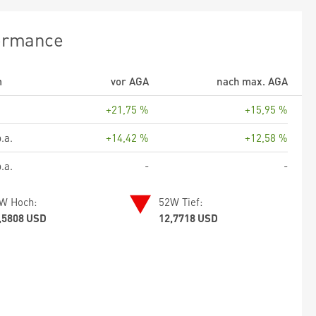
ormance
m
vor AGA
nach max. AGA
+21,75 %
+15,95 %
.a.
+14,42 %
+12,58 %
.a.
-
-
W Hoch:
52W Tief:
,5808 USD
12,7718 USD