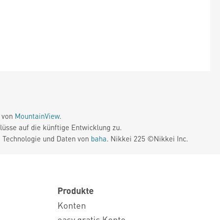
e von
MountainView
.
üsse auf die künftige Entwicklung zu.
. Technologie und Daten von
baha
. Nikkei 225 ©Nikkei Inc.
Produkte
Konten
easy gratis Konto