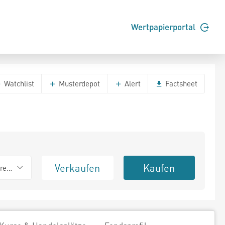
Wertpapierportal
Watchlist
Musterdepot
Alert
Factsheet
Verkaufen
Kaufen
erend