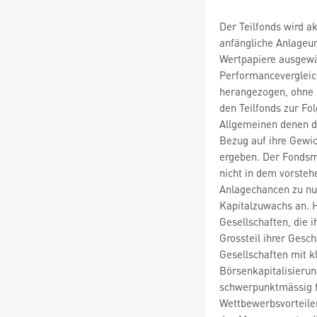
Der Teilfonds wird ak
anfängliche Anlageu
Wertpapiere ausgewä
Performancevergleic
herangezogen, ohne 
den Teilfonds zur Fo
Allgemeinen denen de
Bezug auf ihre Gewic
ergeben. Der Fondsm
nicht in dem vorsteh
Anlagechancen zu nut
Kapitalzuwachs an. H
Gesellschaften, die 
Grossteil ihrer Gesc
Gesellschaften mit kl
Börsenkapitalisieru
schwerpunktmässig f
Wettbewerbsvorteilen