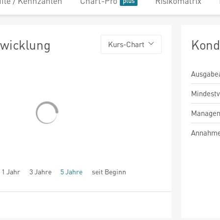
file / Kennzahlen
Chart-Pro
Risikomatrix
twicklung
Kond
Kurs-Chart
Ausgabe
Mindest
Managem
Annahme
1 Jahr
3 Jahre
5 Jahre
seit Beginn