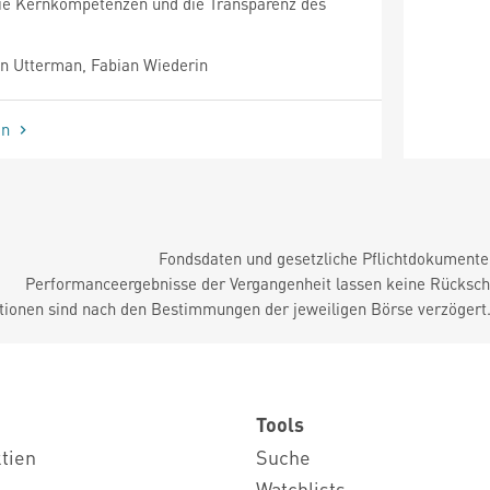
ie Kernkompetenzen und die Transparenz des
n Utterman, Fabian Wiederin
en
Fondsdaten und gesetzliche Pflichtdokument
Performanceergebnisse der Vergangenheit lassen keine Rückschl
tionen sind nach den Bestimmungen der jeweiligen Börse verzögert
Tools
ktien
Suche
Watchlists