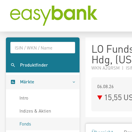
LO Funds
Hdg, (U
Produktfinder
WKN A2QRSM | ISI
Märkte
06.08.26
15,55 U
Intro
Indizes & Aktien
Fonds