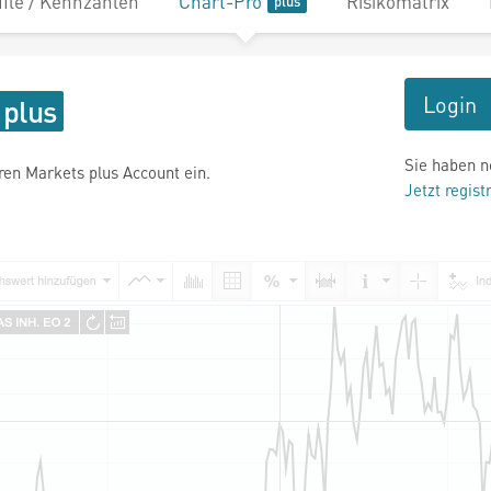
file / Kennzahlen
Chart-Pro
Risikomatrix
Login
Sie haben n
hren Markets plus Account ein.
Jetzt regist