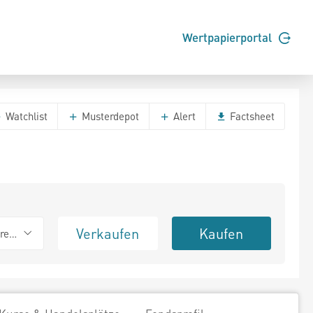
Wertpapierportal
Watchlist
Musterdepot
Alert
Factsheet
Verkaufen
Kaufen
erend