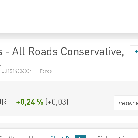
 - All Roads Conservative,
A
 LU1514036034 | Fonds
UR
+0,24 %
(
+0,03
)
thesauri