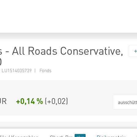
 - All Roads Conservative,
D
 LU1514035739 | Fonds
UR
+0,14 %
(
+0,02
)
ausschüt