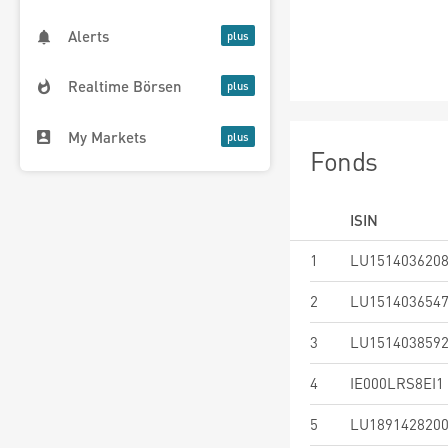
Alerts
Realtime Börsen
My Markets
Fonds
ISIN
1
LU151403620
2
LU151403654
3
LU151403859
4
IE000LRS8EI1
5
LU189142820