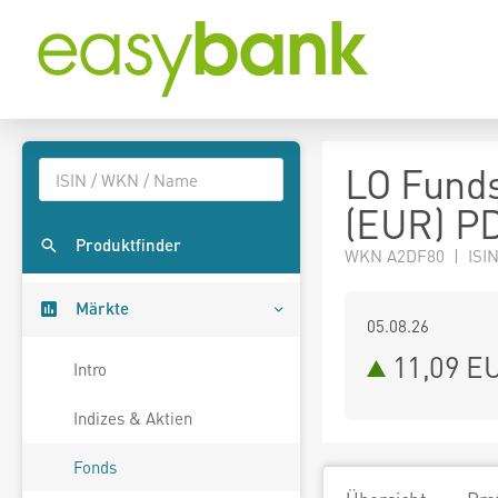
LO Funds
(EUR) P
Produktfinder
WKN A2DF80 | ISIN
Märkte
05.08.26
11,09 E
Intro
Indizes & Aktien
Fonds