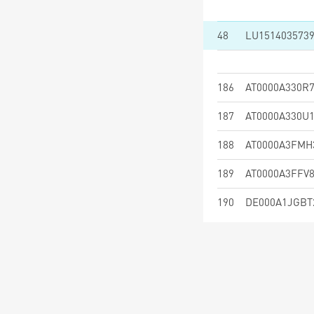
48
LU151403573
186
AT0000A330R
187
AT0000A330U
188
AT0000A3FMH
189
AT0000A3FFV
190
DE000A1JGBT