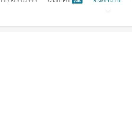
file / Kennzahlen
Chart-Pro
Risikomatrix