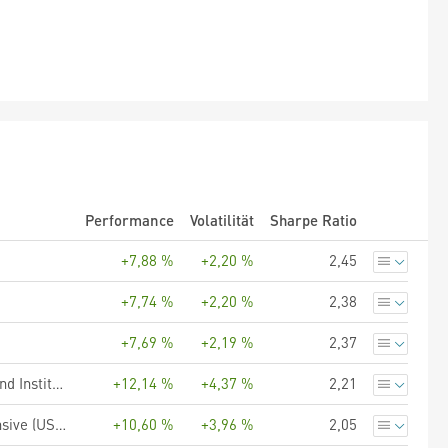
Performance
Volatilität
Sharpe Ratio
+7,88 %
+2,20 %
2,45
+7,74 %
+2,20 %
2,38
+7,69 %
+2,19 %
2,37
PIMCO Funds - Global Investors Series plc - Strategic Income Fund Institutional GBP (Hedged) Income
+12,14 %
+4,37 %
2,21
UBS (Lux) Strategy SICAV - Systematic Allocation Portfolio Defensive (USD), Anteilsklasse Q-4%-mdist, USD
+10,60 %
+3,96 %
2,05