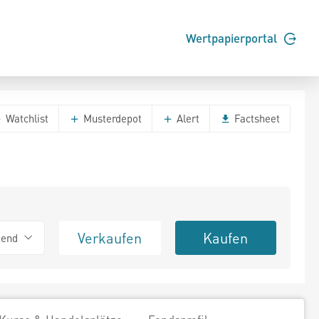
Wertpapierportal
Watchlist
Musterdepot
Alert
Factsheet
Verkaufen
Kaufen
tend