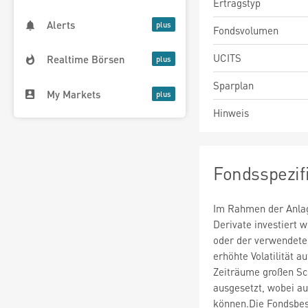
Ertragstyp
Alerts
Fondsvolumen
UCITS
Realtime Börsen
Sparplan
My Markets
Hinweis
Fondsspezif
Im Rahmen der Anlag
Derivate investiert
oder der verwendete
erhöhte Volatilität a
Zeiträume großen S
ausgesetzt, wobei au
können.Die Fondsbes