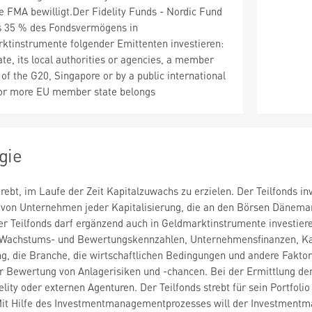
 FMA bewilligt.Der Fidelity Funds - Nordic Fund
s 35 % des Fondsvermögens in
ktinstrumente folgender Emittenten investieren:
e, its local authorities or agencies, a member
of the G20, Singapore or by a public international
 or more EU member state belongs
gie
trebt, im Laufe der Zeit Kapitalzuwachs zu erzielen. Der Teilfonds i
 von Unternehmen jeder Kapitalisierung, die an den Börsen Dänema
r Teilfonds darf ergänzend auch in Geldmarktinstrumente investieren
achstums- und Bewertungskennzahlen, Unternehmensfinanzen, Kapi
, die Branche, die wirtschaftlichen Bedingungen und andere Fakto
er Bewertung von Anlagerisiken und -chancen. Bei der Ermittlung d
ity oder externen Agenturen. Der Teilfonds strebt für sein Portfolio
it Hilfe des Investmentmanagementprozesses will der Investmentman