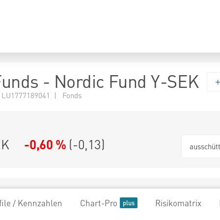
 Funds - Nordic Fund Y-SEK
 LU1777189041 | Fonds
EK
-0,60 %
(
-0,13
)
ausschüt
file / Kennzahlen
Chart-Pro
Risikomatrix