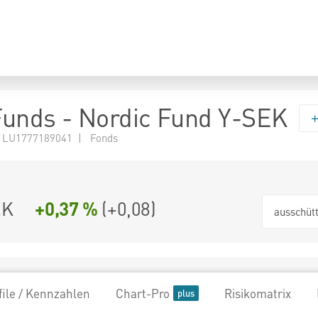
 Funds - Nordic Fund Y-SEK
 LU1777189041 | Fonds
EK
+0,37 %
(
+0,08
)
ausschüt
file / Kennzahlen
Chart-Pro
Risikomatrix