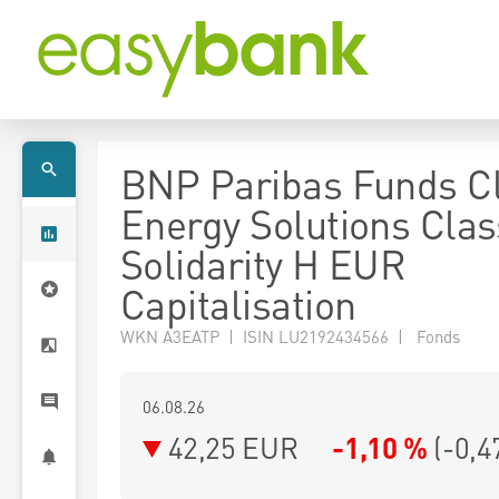
BNP Paribas Funds C
Energy Solutions Clas
Solidarity H EUR
Capitalisation
WKN A3EATP | ISIN LU2192434566 | Fonds
06.08.26
42,25 EUR
-1,10 %
(
-0,4