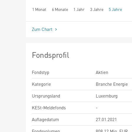
1 Monat
6 Monate
1 Jahr
3 Jahre
5 Jahre
seit Beginn
Zum Chart
Fondsprofil
Fondstyp
Aktien
Kategorie
Branche Energie
Ursprungsland
Luxemburg
KESt-Meldefonds
-
Auflagedatum
27.01.2021
Fondsvolumen
808,12 Mio. EUR