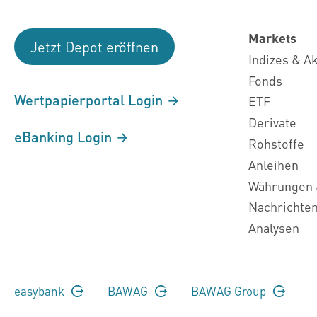
Markets
Jetzt Depot eröffnen
Indizes & A
Fonds
Wertpapierportal Login
ETF
Derivate
eBanking Login
Rohstoffe
Anleihen
Währungen 
Nachrichte
Analysen
easybank
BAWAG
BAWAG Group