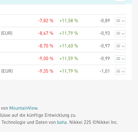
-7,82 %
+11,58 %
-0,89
 (EUR)
-8,47 %
+11,79 %
-0,93
-8,70 %
+11,60 %
-0,97
-9,00 %
+11,59 %
-0,99
 (EUR)
-9,35 %
+11,79 %
-1,01
e von
MountainView
.
üsse auf die künftige Entwicklung zu.
. Technologie und Daten von
baha
. Nikkei 225 ©Nikkei Inc.