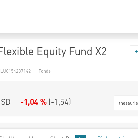
lexible Equity Fund X2
 LU0154237142 | Fonds
USD
-1,04 %
(
-1,54
)
thesauri