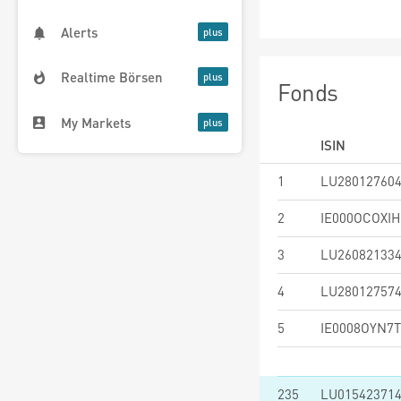
Alerts
Realtime Börsen
Fonds
My Markets
ISIN
1
LU28012760
2
IE000OCOXIH
3
LU26082133
4
LU28012757
5
IE0008OYN7T
235
LU01542371