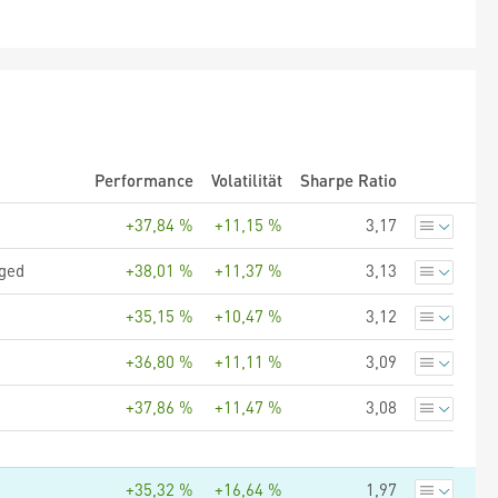
Performance
Volatilität
Sharpe Ratio
+37,84 %
+11,15 %
3,17
dged
+38,01 %
+11,37 %
3,13
+35,15 %
+10,47 %
3,12
+36,80 %
+11,11 %
3,09
+37,86 %
+11,47 %
3,08
+35,32 %
+16,64 %
1,97