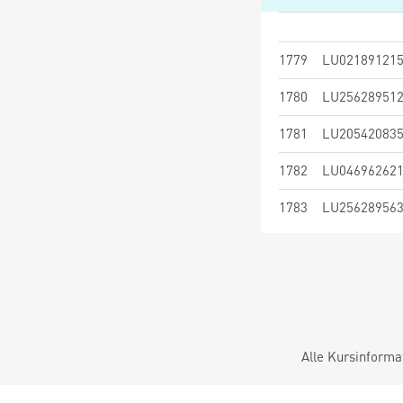
1779
LU02189121
1780
LU25628951
1781
LU20542083
1782
LU04696262
1783
LU25628956
Alle Kursinforma