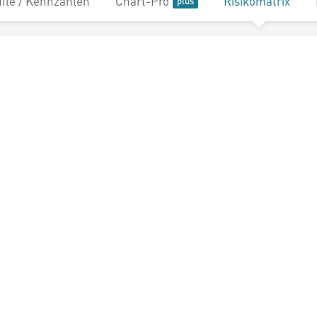
file / Kennzahlen
Chart-Pro
Risikomatrix