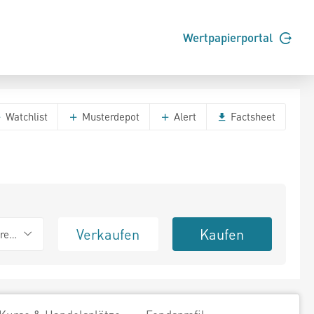
Wertpapierportal
Watchlist
Musterdepot
Alert
Factsheet
Verkaufen
Kaufen
erend