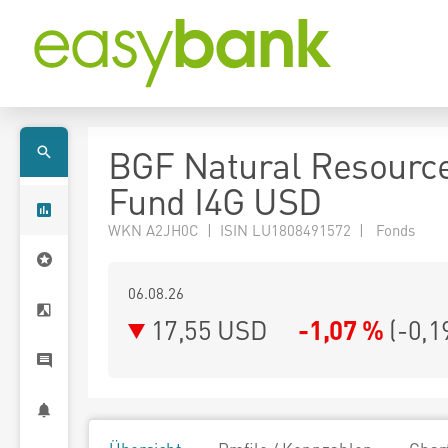
BGF Natural Resourc
Fund I4G USD
WKN A2JH0C | ISIN LU1808491572 | Fonds
06.08.26
17,55 USD
-1,07 %
(
-0,1