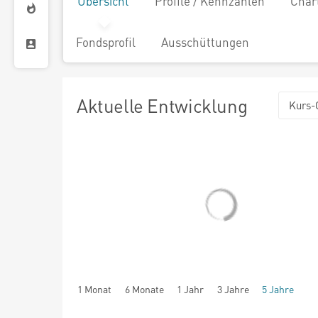
Übersicht
Profile / Kennzahlen
Char
Fondsprofil
Ausschüttungen
Aktuelle Entwicklung
Kurs-
1 Monat
6 Monate
1 Jahr
3 Jahre
5 Jahre
seit Beginn