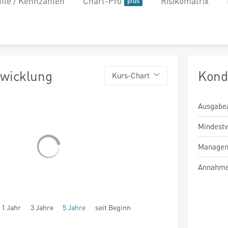
file / Kennzahlen
Chart-Pro
Risikomatrix
twicklung
Kond
Kurs-Chart
Ausgabe
Mindest
Managem
Annahme
1 Jahr
3 Jahre
5 Jahre
seit Beginn