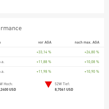
ormance
m
vor AGA
nach max. AGA
+33,14 %
+26,80 %
.a.
+11,88 %
+10,08 %
.a.
+11,98 %
+10,90 %
W Hoch:
52W Tief:
,2400 USD
8,7061 USD