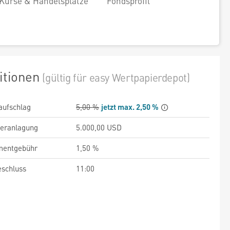
Kurse & Handelsplätze
Fondsprofil
itionen
(gültig für easy Wertpapierdepot)
aufschlag
5,00 %
jetzt max. 2,50 %
veranlagung
5.000,00 USD
entgebühr
1,50 %
schluss
11:00