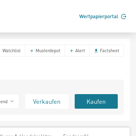
Wertpapierportal
Watchlist
Musterdepot
Alert
Factsheet
Verkaufen
Kaufen
tend