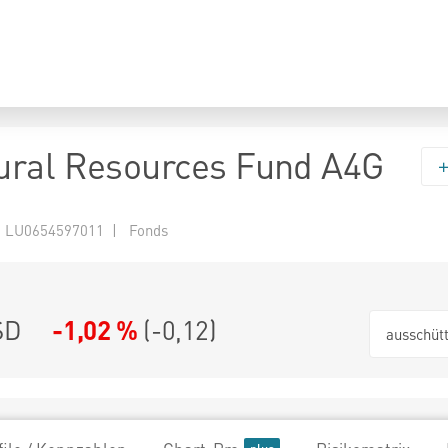
ural Resources Fund A4G
 LU0654597011 | Fonds
SD
-1,02 %
(
-0,12
)
ausschüt