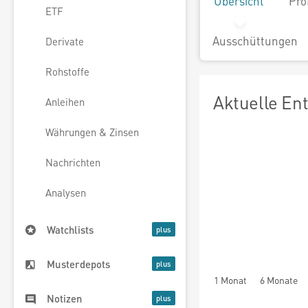
Übersicht
Pro
ETF
Ausschüttungen
Derivate
Rohstoffe
Aktuelle En
Anleihen
Währungen & Zinsen
Nachrichten
Analysen
Watchlists
Musterdepots
1 Monat
6 Monate
Notizen