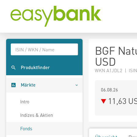
BGF Nat
USD
Produktfinder
WKN A1JDL2 | ISIN
Märkte
06.08.26
11,63 U
Intro
Indizes & Aktien
Fonds