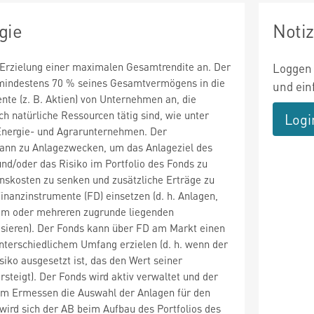
gie
Noti
 Erzielung einer maximalen Gesamtrendite an. Der
Loggen 
 mindestens 70 % seines Gesamtvermögens in die
und ein
nte (z. B. Aktien) von Unternehmen an, die
h natürliche Ressourcen tätig sind, wie unter
Logi
nergie- und Agrarunternehmen. Der
kann zu Anlagezwecken, um das Anlageziel des
und/oder das Risiko im Portfolio des Fonds zu
ionskosten zu senken und zusätzliche Erträge zu
Finanzinstrumente (FD) einsetzen (d. h. Anlagen,
nem oder mehreren zugrunde liegenden
ieren). Der Fonds kann über FD am Markt einen
nterschiedlichem Umfang erzielen (d. h. wenn der
iko ausgesetzt ist, das den Wert seiner
teigt). Der Fonds wird aktiv verwaltet und der
m Ermessen die Auswahl der Anlagen für den
 wird sich der AB beim Aufbau des Portfolios des