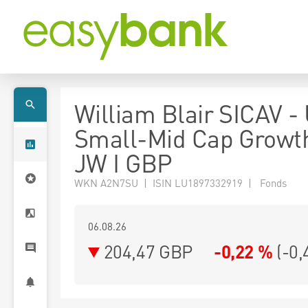
William Blair SICAV - 
Small-Mid Cap Growt
JW I GBP
WKN A2N7SU | ISIN LU1897332919 | Fonds
06.08.26
204,47 GBP
-0,22 %
(
-0,