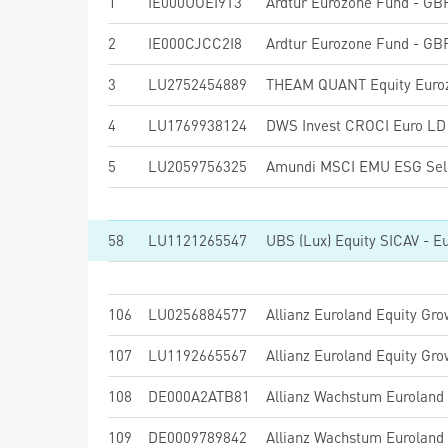
1
IE000UOEI9T3
Ardtur Eurozone Fund - GB
2
IE000CJCC2I8
Ardtur Eurozone Fund - GB
3
LU2752454889
THEAM QUANT Equity Eurozo
4
LU1769938124
DWS Invest CROCI Euro LD
5
LU2059756325
58
LU1121265547
106
LU0256884577
Allianz Euroland Equity Gr
107
LU1192665567
Allianz Euroland Equity Gro
108
DE000A2ATB81
Allianz Wachstum Euroland
109
DE0009789842
Allianz Wachstum Euroland 