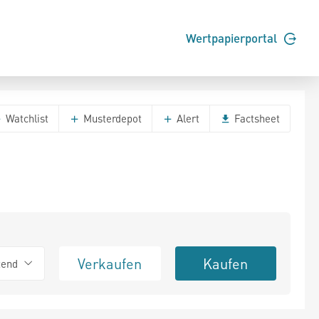
Wertpapierportal
Watchlist
Musterdepot
Alert
Factsheet
Verkaufen
Kaufen
tend