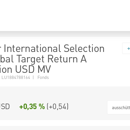
 International Selection
bal Target Return A
tion USD MV
 LU1884788164 | Fonds
USD
+0,35 %
(
+0,54
)
ausschüt