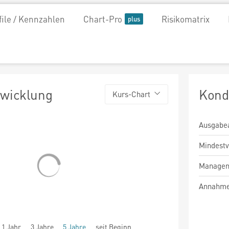
file / Kennzahlen
Chart-Pro
Risikomatrix
twicklung
Kond
Kurs-Chart
Ausgabe
Mindest
Managem
Annahme
1 Jahr
3 Jahre
5 Jahre
seit Beginn