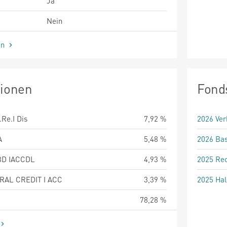
Ja
Nein
en
tionen
Fond
Re.I Dis
7,92 %
2026 Ver
A
5,48 %
2026 Bas
BD IACCDL
4,93 %
2025 Rec
RAL CREDIT I ACC
3,39 %
2025 Hal
78,28 %