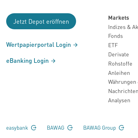
Markets
Jetzt Depot eröffnen
Indizes & A
Fonds
Wertpapierportal Login
ETF
Derivate
eBanking Login
Rohstoffe
Anleihen
Währungen 
Nachrichte
Analysen
easybank
BAWAG
BAWAG Group