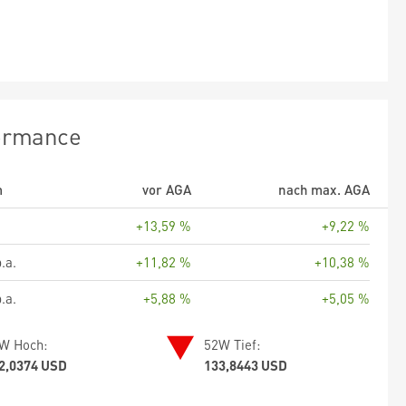
ormance
m
vor AGA
nach max. AGA
+13,59 %
+9,22 %
.a.
+11,82 %
+10,38 %
.a.
+5,88 %
+5,05 %
W Hoch:
52W Tief:
2,0374 USD
133,8443 USD