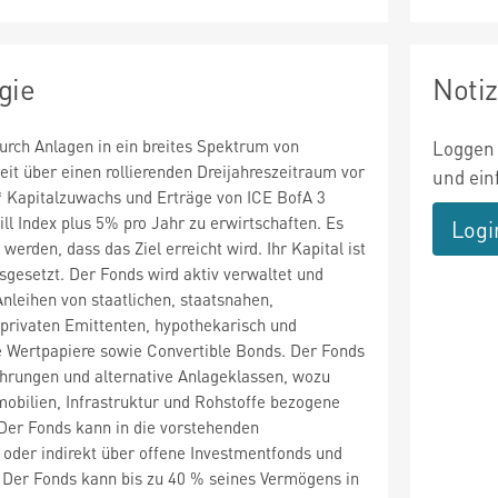
gie
Noti
durch Anlagen in ein breites Spektrum von
Loggen 
it über einen rollierenden Dreijahreszeitraum vor
und ein
 Kapitalzuwachs und Erträge von ICE BofA 3
ll Index plus 5% pro Jahr zu erwirtschaften. Es
Logi
 werden, dass das Ziel erreicht wird. Ihr Kapital ist
sgesetzt. Der Fonds wird aktiv verwaltet und
 Anleihen von staatlichen, staatsnahen,
privaten Emittenten, hypothekarisch und
e Wertpapiere sowie Convertible Bonds. Der Fonds
ährungen und alternative Anlageklassen, wozu
obilien, Infrastruktur und Rohstoffe bezogene
Der Fonds kann in die vorstehenden
 oder indirekt über offene Investmentfonds und
. Der Fonds kann bis zu 40 % seines Vermögens in