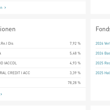
en
tionen
Fond
Re.I Dis
7,92 %
2026 Ver
A
5,48 %
2026 Bas
BD IACCDL
4,93 %
2025 Rec
RAL CREDIT I ACC
3,39 %
2025 Hal
78,28 %