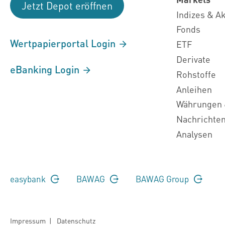
Jetzt Depot eröffnen
Indizes & A
Fonds
Wertpapierportal Login
ETF
Derivate
eBanking Login
Rohstoffe
Anleihen
Währungen 
Nachrichte
Analysen
easybank
BAWAG
BAWAG Group
Impressum
|
Datenschutz