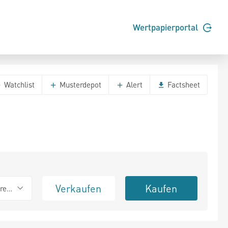
Wertpapierportal
Watchlist
Musterdepot
Alert
Factsheet
Verkaufen
Kaufen
erend