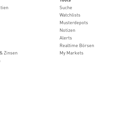
ktien
Suche
Watchlists
Musterdepots
Notizen
Alerts
Realtime Börsen
& Zinsen
My Markets
n