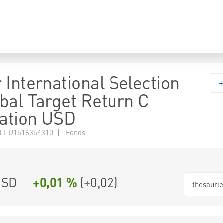
 International Selection
bal Target Return C
ation USD
N LU1516354310 | Fonds
USD
+0,01 %
(
+0,02
)
thesauri