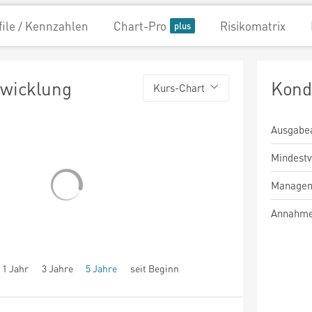
file / Kennzahlen
Chart-Pro
Risikomatrix
twicklung
Kond
Kurs-Chart
Ausgabe
Mindest
Managem
Annahme
1 Jahr
3 Jahre
5 Jahre
seit Beginn