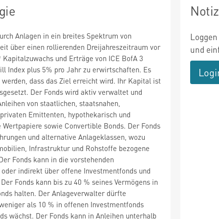
gie
Noti
durch Anlagen in ein breites Spektrum von
Loggen 
it über einen rollierenden Dreijahreszeitraum vor
und ein
 Kapitalzuwachs und Erträge von ICE BofA 3
ll Index plus 5% pro Jahr zu erwirtschaften. Es
Logi
 werden, dass das Ziel erreicht wird. Ihr Kapital ist
sgesetzt. Der Fonds wird aktiv verwaltet und
 Anleihen von staatlichen, staatsnahen,
privaten Emittenten, hypothekarisch und
e Wertpapiere sowie Convertible Bonds. Der Fonds
ährungen und alternative Anlageklassen, wozu
obilien, Infrastruktur und Rohstoffe bezogene
Der Fonds kann in die vorstehenden
 oder indirekt über offene Investmentfonds und
. Der Fonds kann bis zu 40 % seines Vermögens in
nds halten. Der Anlageverwalter dürfte
 weniger als 10 % in offenen Investmentfonds
ds wächst. Der Fonds kann in Anleihen unterhalb