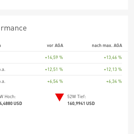
ormance
m
vor AGA
nach max. AGA
+14,59 %
+13,46 %
.a.
+12,51 %
+12,13 %
.a.
+6,54 %
+6,34 %
W Hoch:
52W Tief:
4,4880 USD
160,9941 USD