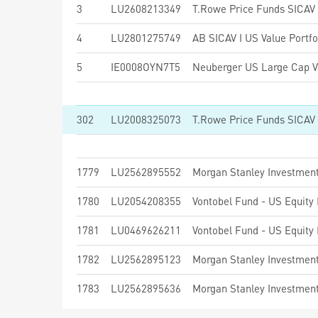
3
LU2608213349
4
LU2801275749
AB SICAV I US Value Portfo
5
IE0008OYN7T5
302
LU2008325073
T.Rowe Price Funds SICAV 
1779
LU2562895552
1780
LU2054208355
Vontobel Fund - US Equity
1781
LU0469626211
Vontobel Fund - US Equity
1782
LU2562895123
1783
LU2562895636