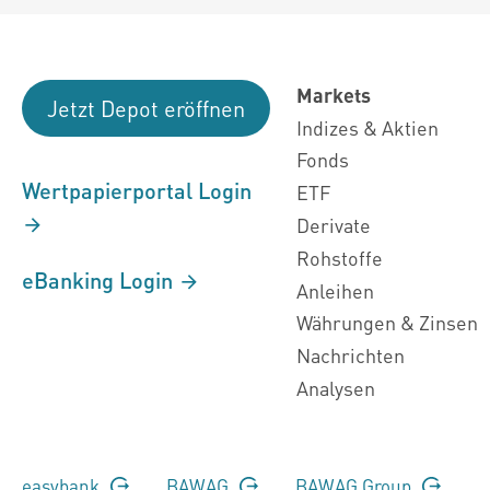
Markets
Jetzt Depot eröffnen
Indizes & Aktien
Fonds
Wertpapierportal Login
ETF
Derivate
Rohstoffe
eBanking Login
Anleihen
Währungen & Zinsen
Nachrichten
Analysen
easybank
BAWAG
BAWAG Group