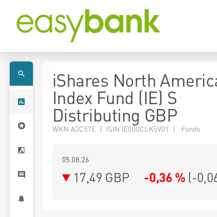
iShares North Americ
Index Fund (IE) S
Distributing GBP
WKN A3C57E | ISIN IE000CLK5V01 | Fonds
05.08.26
17,49 GBP
-0,36 %
(
-0,0