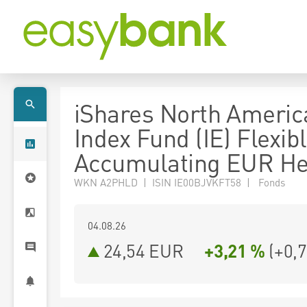
iShares North Americ
Index Fund (IE) Flexib
Accumulating EUR H
WKN A2PHLD | ISIN IE00BJVKFT58 | Fonds
04.08.26
24,54 EUR
+3,21 %
(
+0,