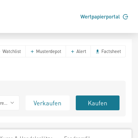
Wertpapierportal
Watchlist
Musterdepot
Alert
Factsheet
Verkaufen
Kaufen
erend