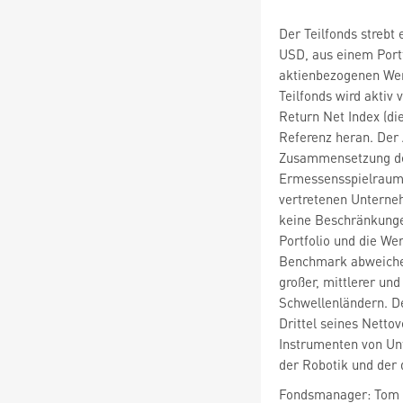
Der Teilfonds strebt
USD, aus einem Portf
aktienbezogenen Wer
Teilfonds wird aktiv
Return Net Index (di
Referenz heran. Der 
Zusammensetzung des
Ermessensspielraum 
vertretenen Unterne
keine Beschränkunge
Portfolio und die We
Benchmark abweichen 
großer, mittlerer un
Schwellenländern. De
Drittel seines Nett
Instrumenten von Un
der Robotik und der 
Fondsmanager: Tom 