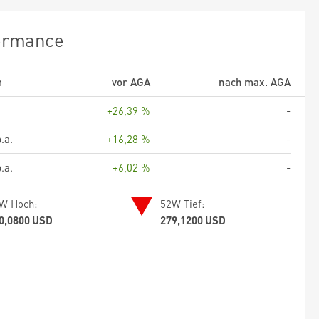
ormance
m
vor AGA
nach max. AGA
+26,39 %
-
.a.
+16,28 %
-
.a.
+6,02 %
-
W Hoch:
52W Tief:
0,0800 USD
279,1200 USD