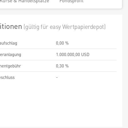
Kurse & Handelsplätze
Fondsprofil
itionen
(gültig für easy Wertpapierdepot)
aufschlag
0,00 %
veranlagung
1.000.000,00 USD
entgebühr
0,30 %
schluss
-