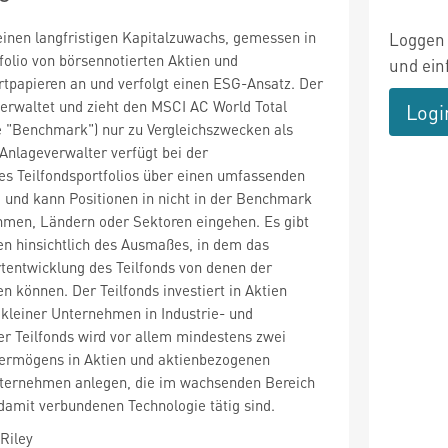
 einen langfristigen Kapitalzuwachs, gemessen in
Loggen 
olio von börsennotierten Aktien und
und ein
tpapieren an und verfolgt einen ESG-Ansatz. Der
 verwaltet und zieht den MSCI AC World Total
Logi
e "Benchmark") nur zu Vergleichszwecken als
Anlageverwalter verfügt bei der
 Teilfondsportfolios über einen umfassenden
und kann Positionen in nicht in der Benchmark
hmen, Ländern oder Sektoren eingehen. Es gibt
n hinsichtlich des Ausmaßes, in dem das
rtentwicklung des Teilfonds von denen der
können. Der Teilfonds investiert in Aktien
d kleiner Unternehmen in Industrie- und
r Teilfonds wird vor allem mindestens zwei
overmögens in Aktien und aktienbezogenen
ternehmen anlegen, die im wachsenden Bereich
damit verbundenen Technologie tätig sind.
Riley