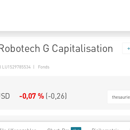
obotech G Capitalisation
 LU1529785534 | Fonds
USD
-0,07 %
(
-0,26
)
thesauri