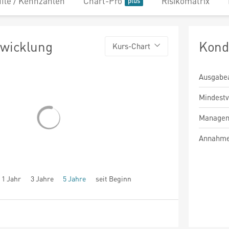
file / Kennzahlen
Chart-Pro
Risikomatrix
twicklung
Kond
Kurs-Chart
Ausgabe
Mindest
Managem
Annahme
1 Jahr
3 Jahre
5 Jahre
seit Beginn