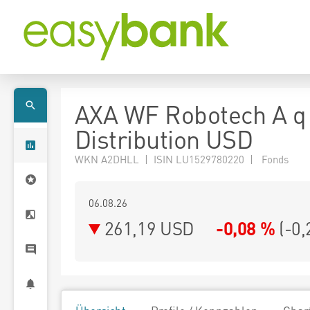
AXA WF Robotech A q
Distribution USD
WKN A2DHLL | ISIN LU1529780220 | Fonds
06.08.26
261,19 USD
-0,08 %
(
-0,