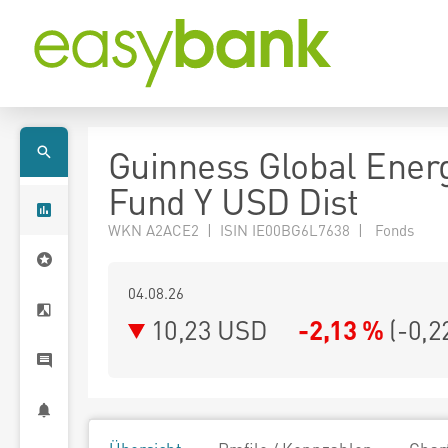
Guinness Global Ener
Fund Y USD Dist
WKN A2ACE2 | ISIN IE00BG6L7638 | Fonds
04.08.26
10,23 USD
-2,13 %
(
-0,2