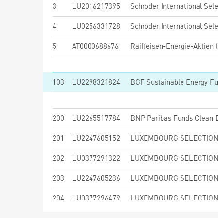
3
LU2016217395
4
LU0256331728
5
AT0000688676
Raiffeisen-Energie-Aktien (
103
LU2298321824
BGF Sustainable Energy F
200
LU2265517784
201
LU2247605152
202
LU0377291322
203
LU2247605236
204
LU0377296479