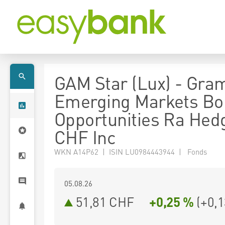
GAM Star (Lux) - Gra
Emerging Markets Bo
Opportunities Ra Hed
CHF Inc
WKN A14P62 | ISIN LU0984443944 | Fonds
05.08.26
51,81 CHF
+0,25 %
(
+0,1