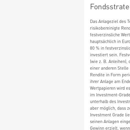
Fondsstrate
Das Anlageziel des Te
risikobereinigte Rend
festverzinsliche Wer
hauptsächlich in Eur
80 % in festverzinsl
investiert sein. Fes
(wie z. B. Anleihen)
einer anderen Stell
Rendite in Form per
ihrer Anlage am Ende
Wertpapieren wird es
im Investment-Grade
unterhalb des Invest
aber möglich, dass z
Investment Grade lie
seinen Anlagen einge
Gewinn erzielt, wenn 