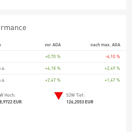
ormance
m
vor AGA
nach max. AGA
+0,70 %
-4,10 %
.a.
+4,18 %
+2,49 %
.a.
+2,47 %
+1,47 %
W Hoch:
52W Tief:
8,9722 EUR
126,2553 EUR