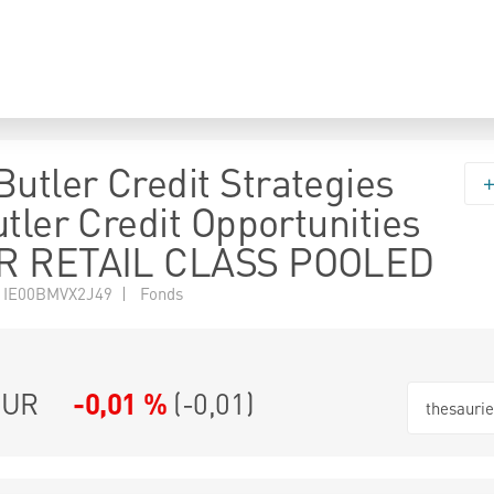
tler Credit Strategies
tler Credit Opportunities
R RETAIL CLASS POOLED
 IE00BMVX2J49 | Fonds
EUR
-0,01 %
(
-0,01
)
thesauri