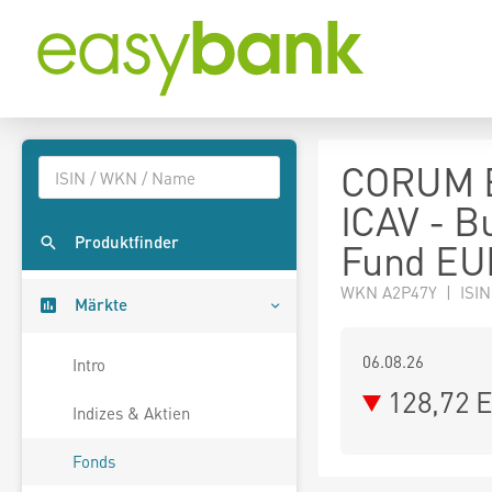
CORUM Bu
ICAV - Bu
Produktfinder
Fund EU
WKN A2P47Y | ISIN
Märkte
06.08.26
Intro
128,72 
Indizes & Aktien
Fonds