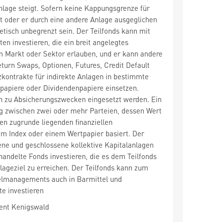
lage steigt. Sofern keine Kappungsgrenze für
gt oder er durch eine andere Anlage ausgeglichen
retisch unbegrenzt sein. Der Teilfonds kann mit
ten investieren, die ein breit angelegtes
 Markt oder Sektor erlauben, und er kann andere
eturn Swaps, Optionen, Futures, Credit Default
kontrakte für indirekte Anlagen in bestimmte
tpapiere oder Dividendenpapiere einsetzen.
h zu Absicherungszwecken eingesetzt werden. Ein
rag zwischen zwei oder mehr Parteien, dessen Wert
en zugrunde liegenden finanziellen
m Index oder einem Wertpapier basiert. Der
fene und geschlossene kollektive Kapitalanlagen
andelte Fonds investieren, die es dem Teilfonds
lageziel zu erreichen. Der Teilfonds kann zum
lmanagements auch in Barmittel und
e investieren
ent Kenigswald