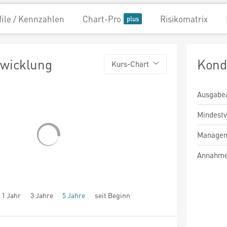
file / Kennzahlen
Chart-Pro
Risikomatrix
twicklung
Kond
Kurs-Chart
Ausgabe
Mindest
Managem
Annahme
1 Jahr
3 Jahre
5 Jahre
seit Beginn