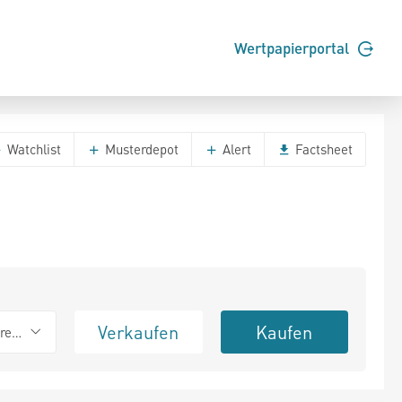
Wertpapierportal
Watchlist
Musterdepot
Alert
Factsheet
Verkaufen
Kaufen
erend