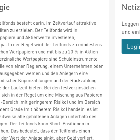
gie
Noti
ilfonds besteht darin, im Zeitverlauf attraktive
Loggen 
iten zu erzielen. Der Teilfonds wird in
und ein
tpapiere und Aktienwerte investieren,
opa. In der Regel wird der Teilfonds zu mindestens
Logi
ichen Wertpapieren und mit bis zu 20 % in Aktien
tverzinsliche Wertpapiere sind Schuldinstrumente
, die von einer Regierung, einem Unternehmen oder
e ausgegeben werden und den Anlegern eine
iodischer Kuponzahlungen und der Rückzahlung
 der Laufzeit bieten. Bei den festverzinslichen
 sich in der Regel um eine Mischung aus Papieren
-Bereich (mit geringerem Risiko) und im Bereich
ment Grade (mit höherem Risiko) handeln, es ist
eitweise alle gehaltenen Anlagen unterhalb des
gen. Der Teilfonds kann Short-Positionen in
hen. Das bedeutet, dass der Teilfonds einen
der Wert der Anlage sinkt, aber Geld verliert,