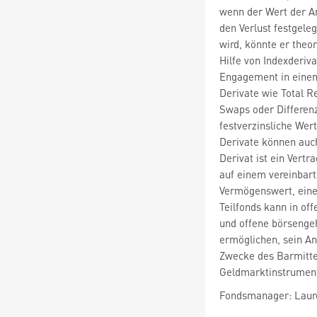
wenn der Wert der An
den Verlust festgele
wird, könnte er theo
Hilfe von Indexderiva
Engagement in einem
Derivate wie Total R
Swaps oder Differenz
festverzinsliche Wer
Derivate können auc
Derivat ist ein Vert
auf einem vereinbart
Vermögenswert, eine
Teilfonds kann in of
und offene börsengeh
ermöglichen, sein An
Zwecke des Barmitte
Geldmarktinstrument
Fondsmanager: Laur