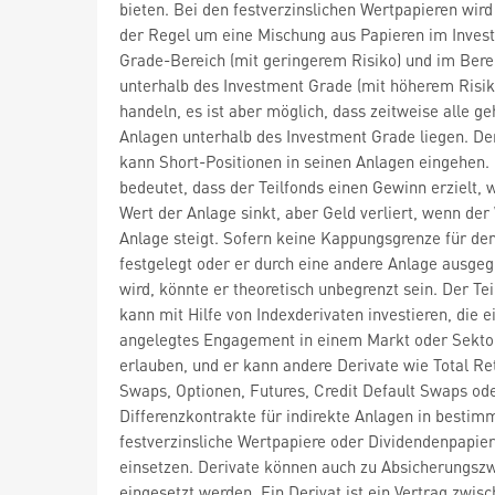
bieten. Bei den festverzinslichen Wertpapieren wird 
der Regel um eine Mischung aus Papieren im Inves
Grade-Bereich (mit geringerem Risiko) und im Bere
unterhalb des Investment Grade (mit höherem Risik
handeln, es ist aber möglich, dass zeitweise alle g
Anlagen unterhalb des Investment Grade liegen. Der
kann Short-Positionen in seinen Anlagen eingehen.
bedeutet, dass der Teilfonds einen Gewinn erzielt, 
Wert der Anlage sinkt, aber Geld verliert, wenn der
Anlage steigt. Sofern keine Kappungsgrenze für den
festgelegt oder er durch eine andere Anlage ausgeg
wird, könnte er theoretisch unbegrenzt sein. Der Tei
kann mit Hilfe von Indexderivaten investieren, die ei
angelegtes Engagement in einem Markt oder Sekto
erlauben, und er kann andere Derivate wie Total Re
Swaps, Optionen, Futures, Credit Default Swaps od
Differenzkontrakte für indirekte Anlagen in bestim
festverzinsliche Wertpapiere oder Dividendenpapie
einsetzen. Derivate können auch zu Absicherungsz
eingesetzt werden. Ein Derivat ist ein Vertrag zwis