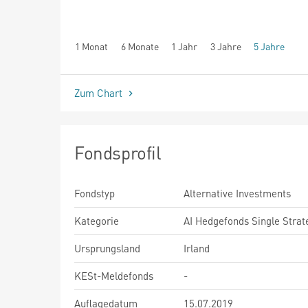
1 Monat
6 Monate
1 Jahr
3 Jahre
5 Jahre
seit Beginn
Zum Chart
Fondsprofil
Fondstyp
Alternative Investments
Kategorie
AI Hedgefonds Single Strat
Ursprungsland
Irland
KESt-Meldefonds
-
Auflagedatum
15.07.2019