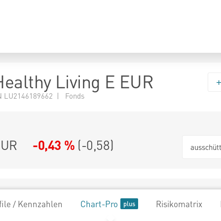
ealthy Living E EUR
N LU2146189662 | Fonds
EUR
-0,43 %
(
-0,58
)
ausschüt
file / Kennzahlen
Chart-Pro
Risikomatrix