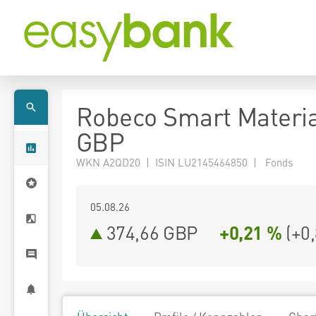
Robeco Smart Materia
GBP
WKN A2QD20 | ISIN LU2145464850 | Fonds
05.08.26
374,66 GBP
+0,21 %
(
+0