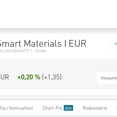
mart Materials I EUR
N LU2145464777 | Fonds
EUR
+0,20 %
(
+1,35
)
thesauri
file / Kennzahlen
Chart-Pro
Risikomatrix