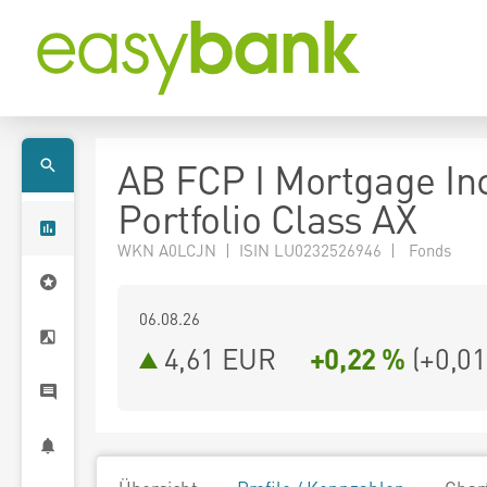
AB FCP I Mortgage I
Portfolio Class AX
WKN A0LCJN | ISIN LU0232526946 | Fonds
06.08.26
4,61 EUR
+0,22 %
(
+0,01