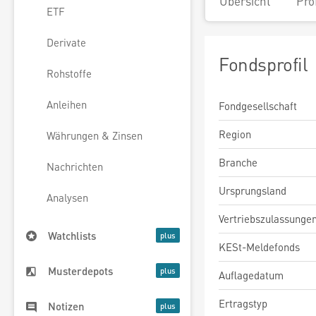
Übersicht
Pro
ETF
Derivate
Fondsprofil
Rohstoffe
Anleihen
Fondgesellschaft
Region
Währungen & Zinsen
Branche
Nachrichten
Ursprungsland
Analysen
Vertriebszulassunge
Watchlists
KESt-Meldefonds
Musterdepots
Auflagedatum
Ertragstyp
Notizen