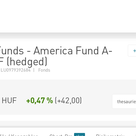
 Funds - America Fund A-
 (hedged)
 LU0979392684 | Fonds
0 HUF
+0,47 %
(
+42,00
)
thesauri