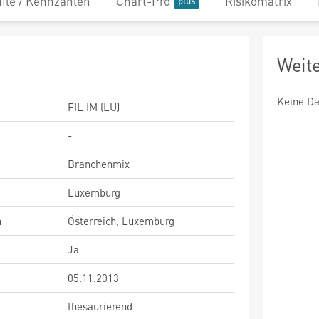
file / Kennzahlen
Chart-Pro
Risikomatrix
Weit
Keine Da
FIL IM (LU)
-
Branchenmix
Luxemburg
n
Österreich, Luxemburg
Ja
05.11.2013
thesaurierend