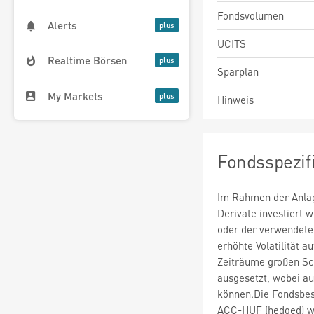
Fondsvolumen
Alerts
UCITS
Realtime Börsen
Sparplan
My Markets
Hinweis
Fondsspezif
Im Rahmen der Anlag
Derivate investiert
oder der verwendete
erhöhte Volatilität a
Zeiträume großen S
ausgesetzt, wobei au
können.Die Fondsbes
ACC-HUF (hedged) wu