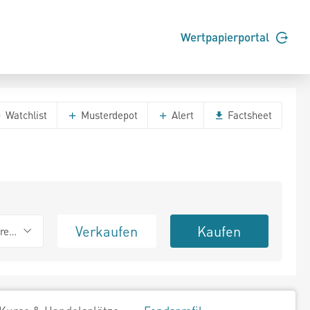
Wertpapierportal
Watchlist
Musterdepot
Alert
Factsheet
Verkaufen
Kaufen
erend