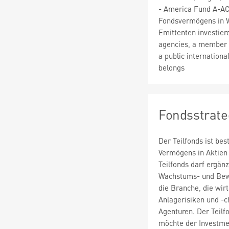
- America Fund A-A
Fondsvermögens in W
Emittenten investiere
agencies, a member s
a public internation
belongs
Fondsstrate
Der Teilfonds ist bes
Vermögens in Aktien 
Teilfonds darf ergän
Wachstums- und Bewe
die Branche, die wi
Anlagerisiken und -c
Agenturen. Der Teilf
möchte der Investmen