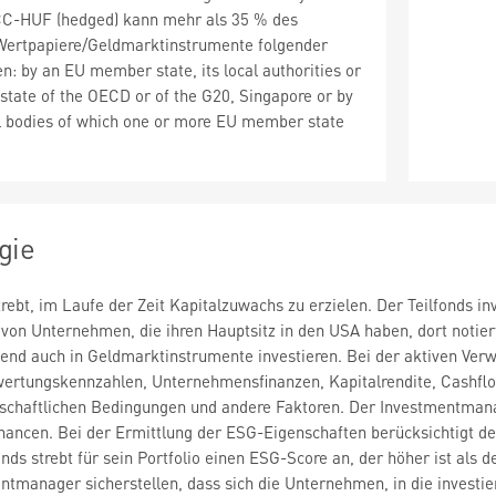
CC-HUF (hedged) kann mehr als 35 % des
ertpapiere/Geldmarktinstrumente folgender
n: by an EU member state, its local authorities or
tate of the OECD or of the G20, Singapore or by
al bodies of which one or more EU member state
gie
trebt, im Laufe der Zeit Kapitalzuwachs zu erzielen. Der Teilfonds i
von Unternehmen, die ihren Hauptsitz in den USA haben, dort notiert 
zend auch in Geldmarktinstrumente investieren. Bei der aktiven Ver
rtungskennzahlen, Unternehmensfinanzen, Kapitalrendite, Cashfl
rtschaftlichen Bedingungen und andere Faktoren. Der Investmentman
hancen. Bei der Ermittlung der ESG-Eigenschaften berücksichtigt d
onds strebt für sein Portfolio einen ESG-Score an, der höher ist al
tmanager sicherstellen, dass sich die Unternehmen, in die investie