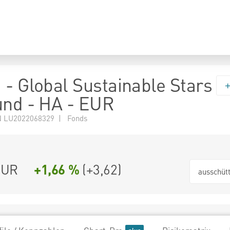
 - Global Sustainable Stars
und - HA - EUR
 LU2022068329 | Fonds
EUR
+1,66 %
(
+3,62
)
ausschüt