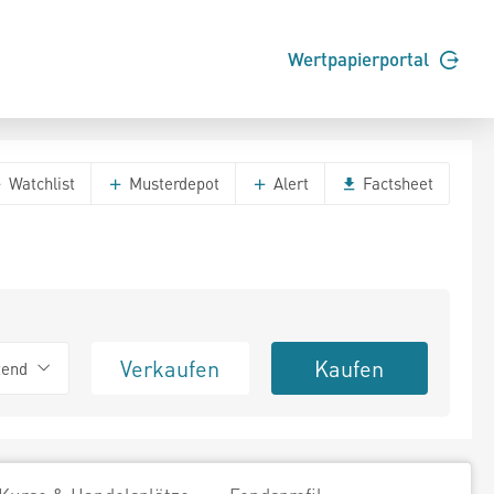
Wertpapierportal
Watchlist
Musterdepot
Alert
Factsheet
Verkaufen
Kaufen
tend