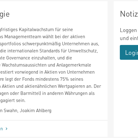
gie
Noti
gfristiges Kapitalwachstum für seine
Loggen 
Das Managementteam wählt bei der aktiven
und ein
sportfolios schwerpunktmäßig Unternehmen aus,
, die internationalen Standards für Umweltschutz,
Logi
te Governance einzuhalten, und die
he Wachstumsaussichten und Anlagemerkmale
vestiert vorwiegend in Aktien von Unternehmen
ere legt der Fonds mindestens 75% seines
Aktien und aktienähnlichen Wertpapieren an. Der
agen oder Barmittel) in anderen Währungen als
gagiert sein.
n Swahn, Joakim Ahlberg
en