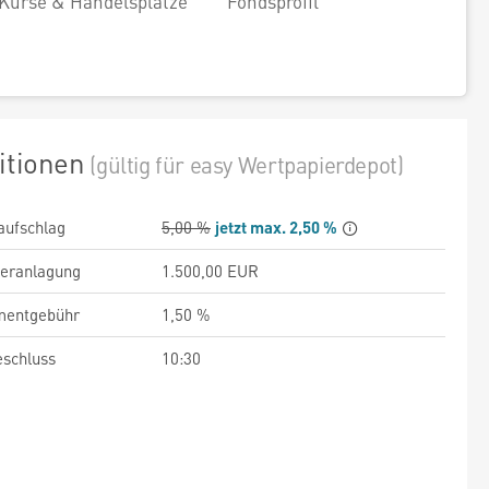
Kurse & Handelsplätze
Fondsprofil
itionen
(gültig für easy Wertpapierdepot)
aufschlag
5,00 %
jetzt max. 2,50 %
veranlagung
1.500,00 EUR
entgebühr
1,50 %
schluss
10:30