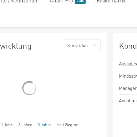
file / Kennzahlen
Chart-Pro
Risikomatrix
twicklung
Kond
Kurs-Chart
Ausgabe
Mindest
Managem
Annahme
1 Jahr
3 Jahre
5 Jahre
seit Beginn