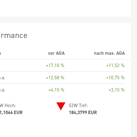
ormance
m
vor AGA
nach max. AGA
+17,10 %
+11,52 %
.a.
+12,58 %
+10,75 %
.a.
+4,15 %
+3,15 %
W Hoch:
52W Tief:
1,1066 EUR
184,3799 EUR