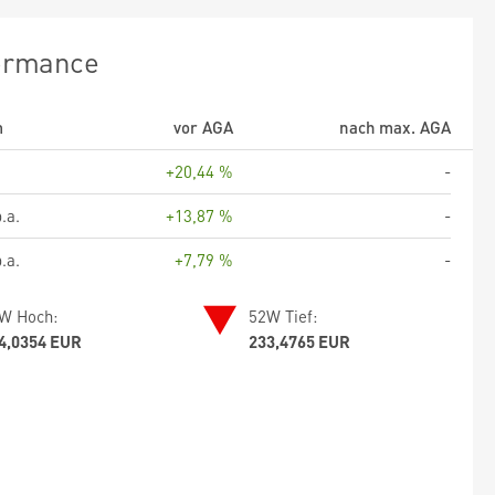
ormance
m
vor AGA
nach max. AGA
+20,44 %
-
.a.
+13,87 %
-
.a.
+7,79 %
-
W Hoch:
52W Tief:
4,0354 EUR
233,4765 EUR