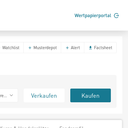
Wertpapierportal
Watchlist
Musterdepot
Alert
Factsheet
Verkaufen
Kaufen
erend