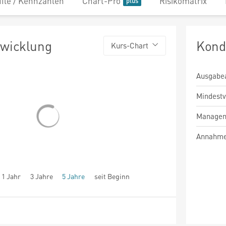
file / Kennzahlen
Chart-Pro
Risikomatrix
twicklung
Kond
Kurs-Chart
Ausgabe
Mindest
Managem
Annahme
1 Jahr
3 Jahre
5 Jahre
seit Beginn