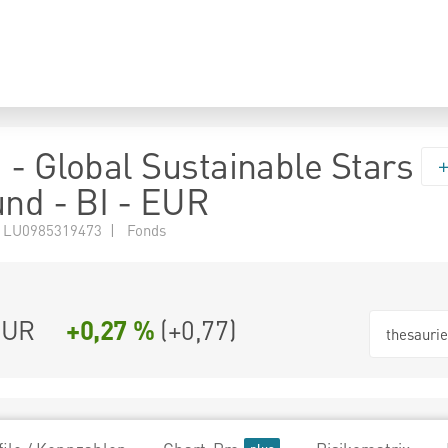
 - Global Sustainable Stars
und - BI - EUR
 LU0985319473 | Fonds
EUR
+0,27 %
(
+0,77
)
thesauri