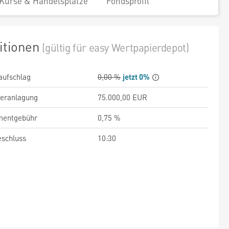
Kurse & Handelsplätze
Fondsprofil
itionen
(gültig für easy Wertpapierdepot)
aufschlag
0,00 %
jetzt 0%
veranlagung
75.000,00 EUR
entgebühr
0,75 %
schluss
10:30