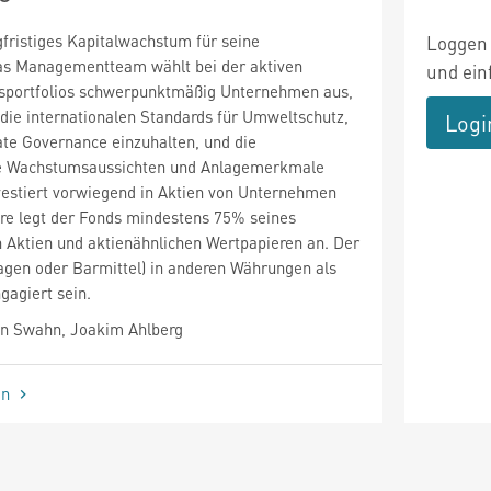
gfristiges Kapitalwachstum für seine
Loggen 
Das Managementteam wählt bei der aktiven
und ein
sportfolios schwerpunktmäßig Unternehmen aus,
, die internationalen Standards für Umweltschutz,
Logi
te Governance einzuhalten, und die
he Wachstumsaussichten und Anlagemerkmale
vestiert vorwiegend in Aktien von Unternehmen
ere legt der Fonds mindestens 75% seines
Aktien und aktienähnlichen Wertpapieren an. Der
agen oder Barmittel) in anderen Währungen als
gagiert sein.
n Swahn, Joakim Ahlberg
en