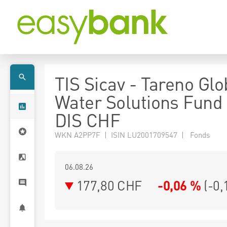
TIS Sicav - Tareno Glo
Water Solutions Fund
DIS CHF
WKN A2PP7F | ISIN LU2001709547 | Fonds
06.08.26
177,80 CHF
-0,06 %
(
-0,