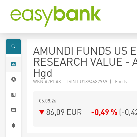
AMUNDI FUNDS US E
RESEARCH VALUE - 
Hgd
WKN A2PDA8 | ISIN LU1894682969 | Fonds
06.08.26
86,09 EUR
-0,49 %
(
-0,4