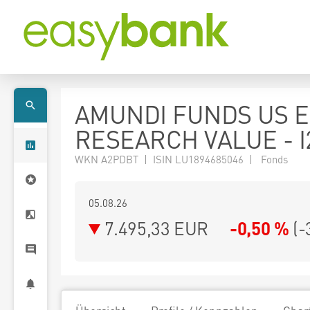
AMUNDI FUNDS US E
RESEARCH VALUE - I
WKN A2PDBT | ISIN LU1894685046 | Fonds
05.08.26
7.495,33 EUR
-0,50 %
(
-