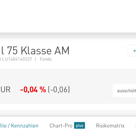
l 75 Klasse AM
 LU1484140337 | Fonds
EUR
-0,04 %
(
-0,06
)
ausschüt
file / Kennzahlen
Chart-Pro
Risikomatrix