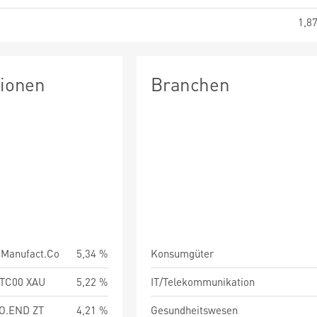
1,8
tionen
Branchen
.Manufact.Co
5,34 %
Konsumgüter
TC00 XAU
5,22 %
IT/Telekommunikation
O.END ZT
4,21 %
Gesundheitswesen