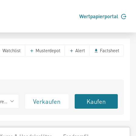
Wertpapierportal
Watchlist
Musterdepot
Alert
Factsheet
Verkaufen
Kaufen
erend