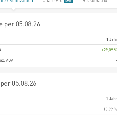
file / Kennzahlen
Chart-Pro
Risikomatrix
 per 05.08.26
1 Jah
A
+29,09 
ax. AGA
per 05.08.26
1 Jah
13,99 