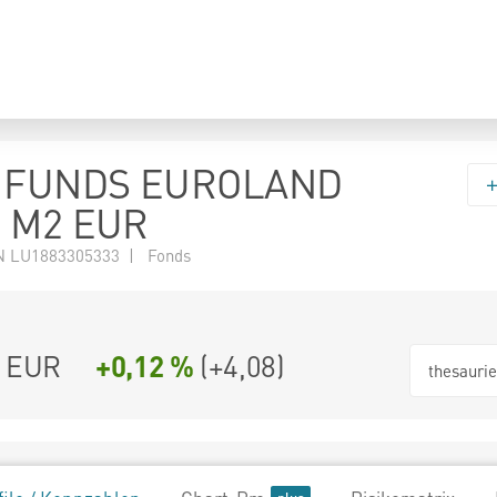
 FUNDS EUROLAND
- M2 EUR
N LU1883305333 | Fonds
9 EUR
+0,12 %
(
+4,08
)
thesauri