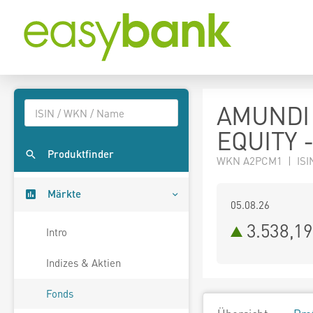
AMUNDI
EQUITY 
Produktfinder
WKN A2PCM1 | ISI
Märkte
05.08.26
3.538,1
Intro
Indizes & Aktien
Fonds