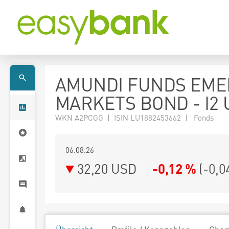
AMUNDI FUNDS EME
MARKETS BOND - I2
WKN A2PCGG | ISIN LU1882453662 | Fonds
06.08.26
32,20 USD
-0,12 %
(
-0,0