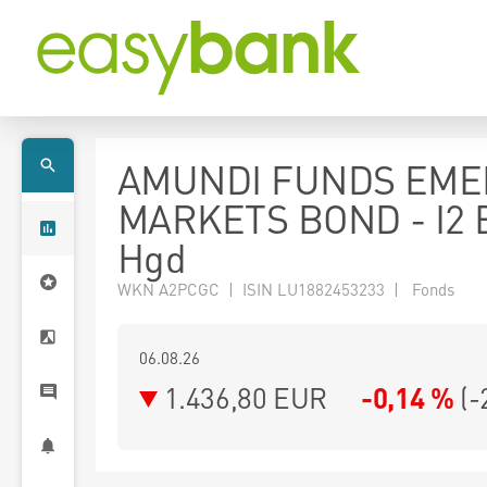
AMUNDI FUNDS EME
MARKETS BOND - I2
Hgd
WKN A2PCGC | ISIN LU1882453233 | Fonds
06.08.26
1.436,80 EUR
-0,14 %
(
-