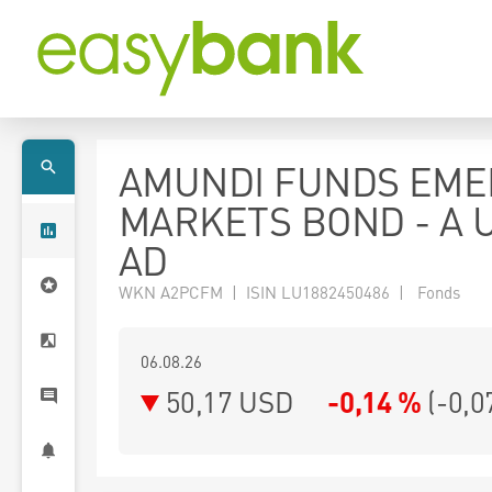
AMUNDI FUNDS EME
MARKETS BOND - A 
AD
WKN A2PCFM | ISIN LU1882450486 | Fonds
06.08.26
50,17 USD
-0,14 %
(
-0,0