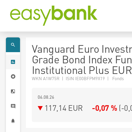
Vanguard Euro Inves
Grade Bond Index Fun
Institutional Plus EU
WKN A1W75R | ISIN IE00BFPM9X19 | Fonds
06.08.26
117,14 EUR
-0,07 %
(
-0,