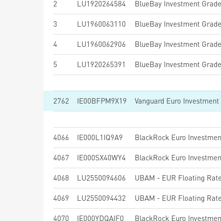
2
LU1920264584
3
LU1960063110
4
LU1960062906
5
LU1920265391
2762
IE00BFPM9X19
4066
IE000L1IQ9A9
4067
IE000SX40WY4
4068
LU2550094606
UBAM - EUR Floating Rat
4069
LU2550094432
UBAM - EUR Floating Rat
4070
IE000YDQAIF0