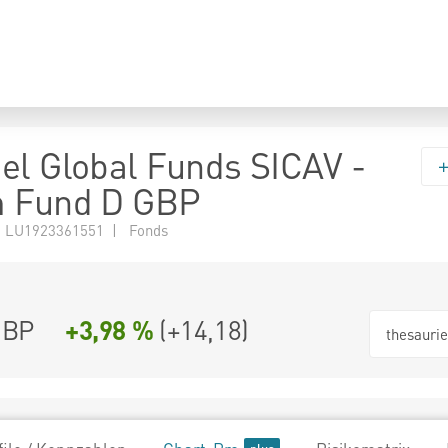
el Global Funds SICAV -
m Fund D GBP
 LU1923361551 | Fonds
GBP
+3,98 %
(
+14,18
)
thesauri