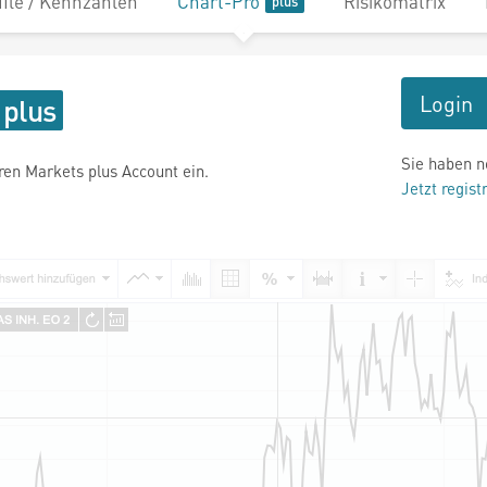
file / Kennzahlen
Chart-Pro
Risikomatrix
Login
Sie haben n
hren Markets plus Account ein.
Jetzt regist