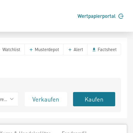
Wertpapierportal
Watchlist
Musterdepot
Alert
Factsheet
Verkaufen
Kaufen
erend