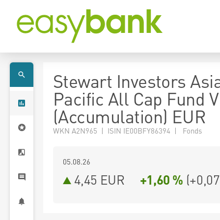
Stewart Investors Asi
Pacific All Cap Fund V
(Accumulation) EUR
WKN A2N965 | ISIN IE00BFY86394 | Fonds
05.08.26
4,45 EUR
+1,60 %
(
+0,07