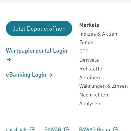
Markets
Jetzt Depot eröffnen
Indizes & Aktien
Fonds
Wertpapierportal Login
ETF
Derivate
Rohstoffe
eBanking Login
Anleihen
Währungen & Zinsen
Nachrichten
Analysen
easybank
BAWAG
BAWAG Group