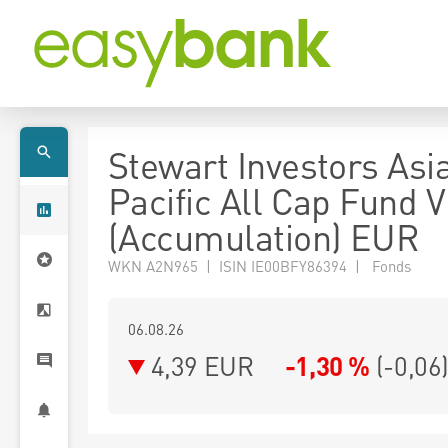
Stewart Investors Asi
Pacific All Cap Fund V
(Accumulation) EUR
WKN A2N965 | ISIN IE00BFY86394 | Fonds
06.08.26
4,39 EUR
-1,30 %
(
-0,06