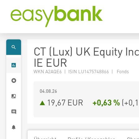
CT (Lux) UK Equity I
IE EUR
WKN A2AQE6 | ISIN LU1475748866 | Fonds
04.08.26
19,67 EUR
+0,63 %
(
+0,