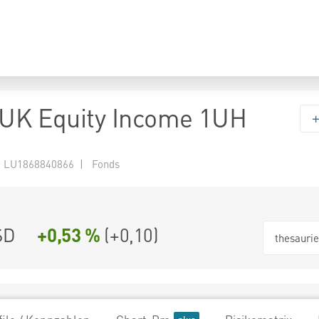
 UK Equity Income 1UH
 LU1868840866 | Fonds
SD
+0,53 %
(
+0,10
)
thesauri