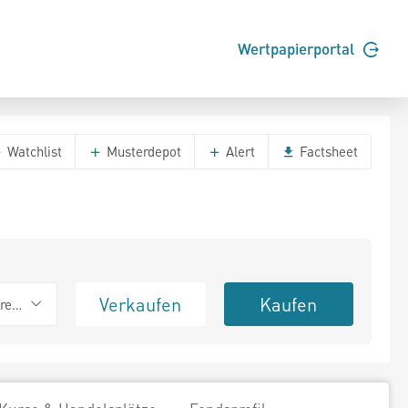
Wertpapierportal
Watchlist
Musterdepot
Alert
Factsheet
Verkaufen
Kaufen
erend